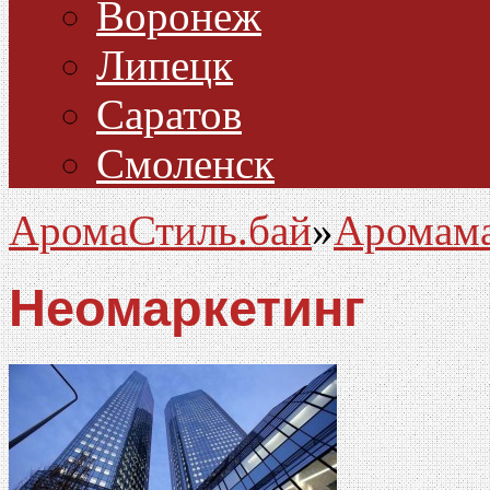
Воронеж
Липецк
Саратов
Смоленск
АромаСтиль.бай
»
Аромама
Неомаркетинг