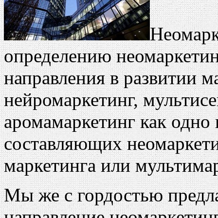
Неомарк
определению неомаркетин
направления в развитии ма
нейромаркетинг, мультис
аромамаркетинг как одно
составляющих неомаркети
маркетинга или мультимар
Мы же с гордостью пред
направление неомаркетинг