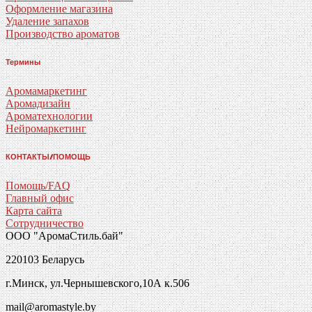
Оформление магазина
Удаление запахов
Производство ароматов
Термины
Аромамаркетинг
Аромадизайн
Ароматехнологии
Нейромаркетинг
КОНТАКТЫ/ПОМОЩЬ
Помощь/FAQ
Главный офис
Карта сайта
Сотрудничество
ООО "АромаСтиль.бай"
220103 Беларусь
г.Минск, ул.Чернышевского,10А к.506
mail@aromastyle.by