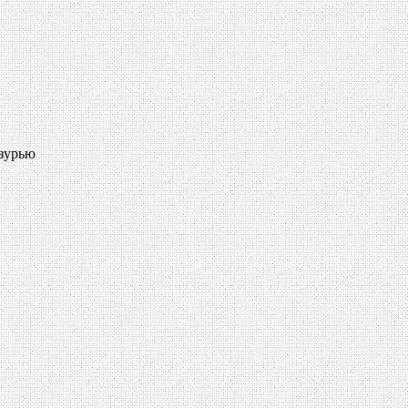
азурью