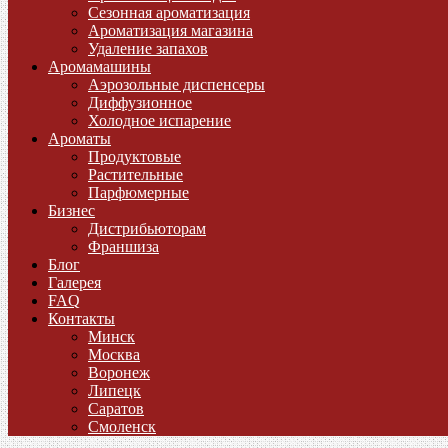
Сезонная ароматизация
Ароматизация магазина
Удаление запахов
Аромамашины
Аэрозольные диспенсеры
Диффузионное
Холодное испарение
Ароматы
Продуктовые
Растительные
Парфюмерные
Бизнес
Дистрибьюторам
Франшиза
Блог
Галерея
FAQ
Контакты
Минск
Москва
Воронеж
Липецк
Саратов
Смоленск