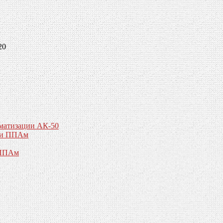
20
матизации АК-50
ии ППАм
 ППАм