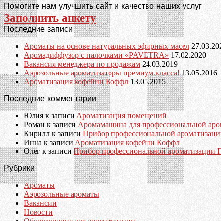
Помогите нам улучшить сайт и качество наших услуг
Заполнить анкету
Последние записи
Ароматы на основе натуральных эфирных масел
27.03.20
Аромадиффузор с палочками «PAVETRA»
17.02.2020
Вакансия менеджера по продажам
24.03.2019
Аэрозольные ароматизаторы премиум класса!
13.05.2016
Ароматизация кофейни Коффл
13.05.2015
Последние комментарии
Юлия
к записи
Ароматизация помещений
Роман
к записи
Аромамашина для профессиональной аро
Кирилл
к записи
Прибор профессиональной ароматизац
Инна
к записи
Ароматизация кофейни Коффл
Олег
к записи
Прибор профессиональной ароматизации
Рубрики
Ароматы
Аэрозольные ароматы
Вакансии
Новости
Оборудование для ароматизации